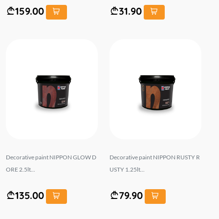
159.00
31.90
Decorative paint NIPPON GLOW D
Decorative paint NIPPON RUSTY R
ORE 2.5lt...
USTY 1.25lt...
135.00
79.90