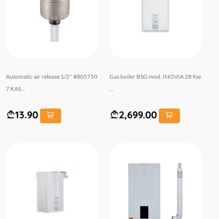
Automatic air release 1/2'' #805750
Gas boiler BSG mod. INOVIA 28 Kw
7 KAS...
...
13.90
2,699.00