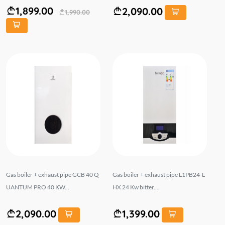
1,899.00
2,090.00
1,990.00
Gas boiler + exhaust pipe GCB 40 Q
Gas boiler + exhaust pipe L1PB24-L
UANTUM PRO 40 KW...
HX 24 Kw bitter....
2,090.00
1,399.00