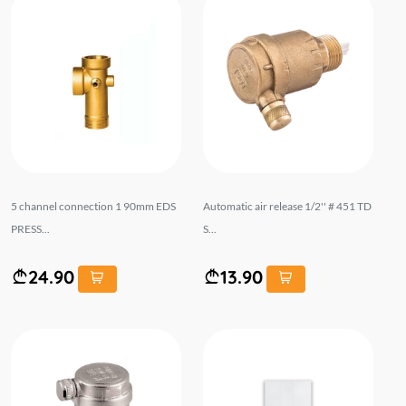
5 channel connection 1 90mm EDS
Automatic air release 1/2'' # 451 TD
PRESS...
S...
24.90
13.90