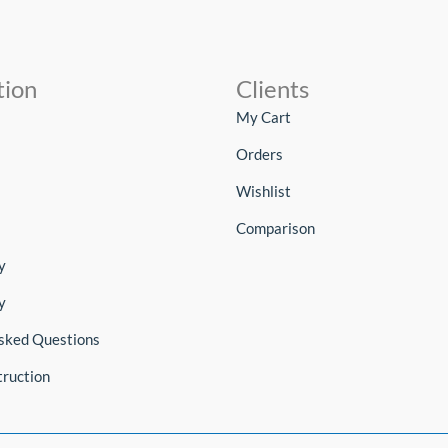
tion
Clients
My Cart
Orders
Wishlist
Comparison
y
y
sked Questions
truction