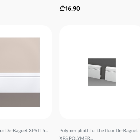
16.90
loor De-Baguet XPS П 5...
Polymer plinth for the floor De-Baguet
XPS POLYMER...