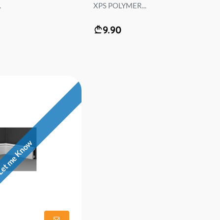
.
XPS POLYMER...
9.90
et me Know