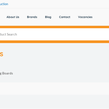
uction
About Us
Brands
Blog
Contact
Vacancies
s
g Boards