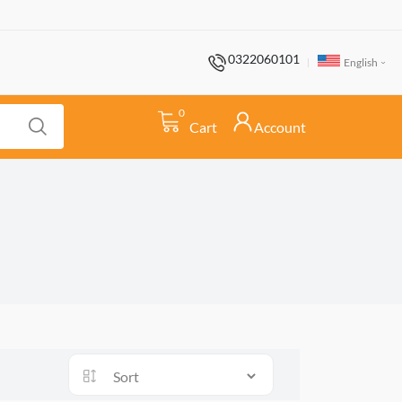
0322060101
English
0
Cart
Account