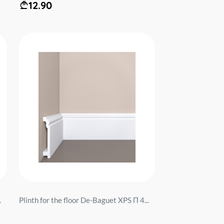
12.90
.
Plinth for the floor De-Baguet XPS П 4...