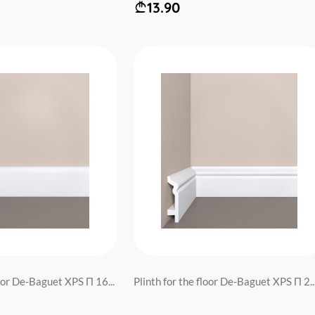
13.90
loor De-Baguet XPS П 16...
Plinth for the floor De-Baguet XPS П 2..