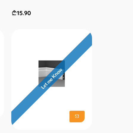
15.90
Let me Know