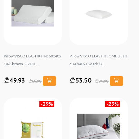
Pillow VISCO ELASTIK size: 60x40x
Pillow VISCO ELASTIK TOMBUL siz
10/8 brown. OZDIL...
e: 60x40x13 dark. O...
49.93
53.50
69.90
74.90
-29%
-29%