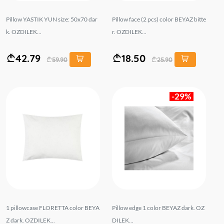
Pillow YASTIK YUN size: 50x70 dar
Pillow face (2 pcs) color BEYAZ bitte
k. OZDILEK...
r. OZDILEK...
42.79
18.50
59.90
25.90
-29%
1 pillowcase FLORETTA color BEYA
Pillow edge 1 color BEYAZ dark. OZ
Z dark. OZDILEK...
DILEK...