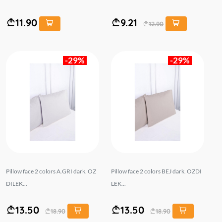
11.90
9.21
12.90
-29%
-29%
Pillow face 2 colors A.GRI dark. OZ
Pillow face 2 colors BEJ dark. OZDI
DILEK...
LEK...
13.50
13.50
18.90
18.90