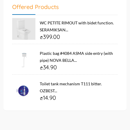
Offered Products
WC PETITE RIMOUT with bidet function.
SERAMIKSAN...
399.00
Plastic bag #4084 ASMA side entry (with
pipe) NOVA BELLA...
34.90
Toilet tank mechanism T111 bitter.
OZBEST...
14.90