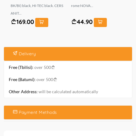
..
BK/BI) black, HI-TEC black. CERS
rome NOVA...
1 
ANIT...
169.00
44.90
Delivery
Free (Tbilisi):
over 500
Free (Batumi):
over 500
Other Address:
will be calculated automatically
Payment Methods