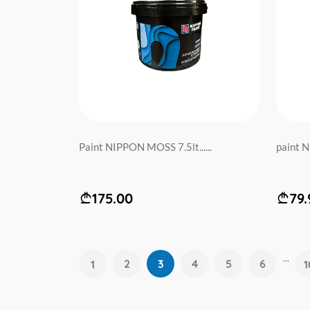
Paint NIPPON MOSS 7.5lt......
paint N
175.00
79.
...
2
3
4
5
6
1
1