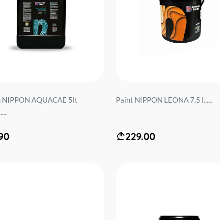
h NIPPON AQUACAE 5lt
Paint NIPPON LEONA 7.5 l......
...
90
229.00