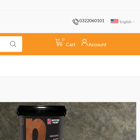
0322060101
English
0
Cart
Account