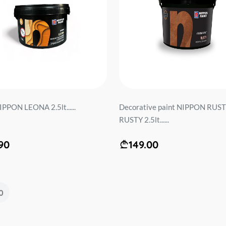
IPPON LEONA 2.5lt......
Decorative paint NIPPON RUS
RUSTY 2.5lt......
90
149.00
0