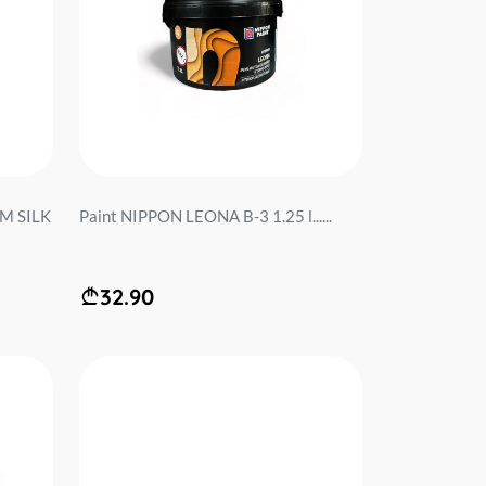
M SILK
Paint NIPPON LEONA B-3 1.25 l......
32.90