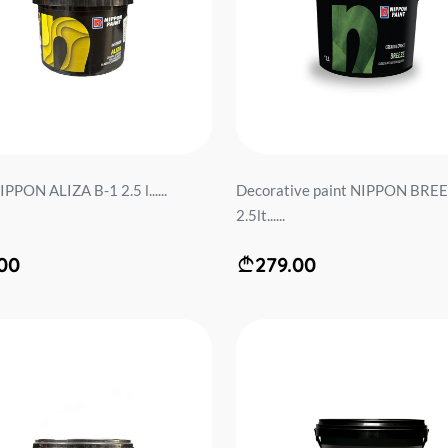
IPPON ALIZA B-1 2.5 l......
Decorative paint NIPPON BRE
2.5lt......
00
279.00