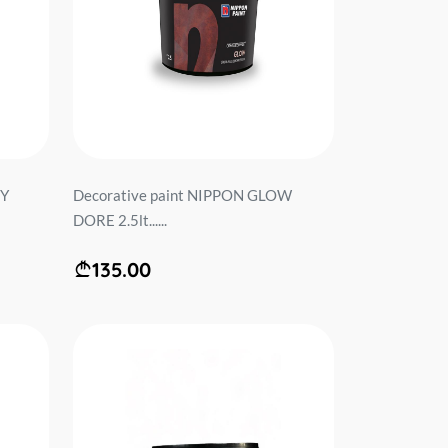
TY
Decorative paint NIPPON GLOW
DORE 2.5lt......
135.00