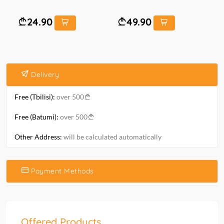
24.90
49.90
Delivery
Free (Tbilisi):
over 500
Free (Batumi):
over 500
Other Address:
will be calculated automatically
Payment Methods
Offered Products