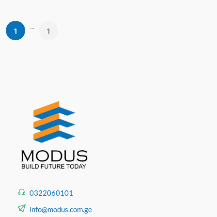
...
1
1
0322060101
info@modus.com.ge