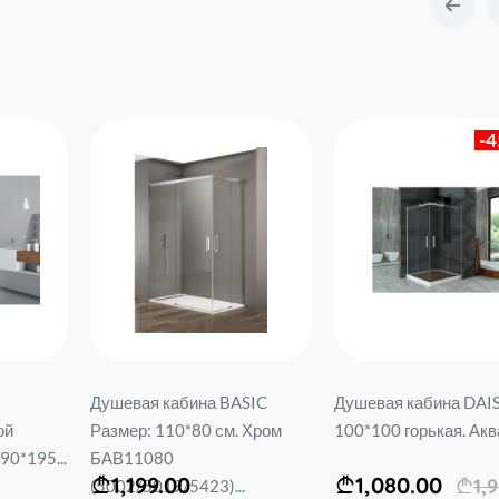
-
Душевая кабина BASIC
Душевая кабина DAI
ой
Размер: 110*80 см. Хром
100*100 горькая. Аква
90*195...
БАВ11080
1,199.00
1,080.00
1,
(5002/5019/5423)...