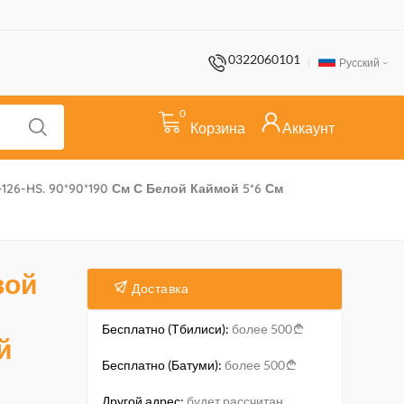
0322060101
Русский
0
Корзина
Аккаунт
26-HS. 90*90*190 См С Белой Каймой 5*6 См
вой
Доставка
Бесплатно (Тбилиси):
более 500
й
Бесплатно (Батуми):
более 500
Другой адрес:
будет рассчитан