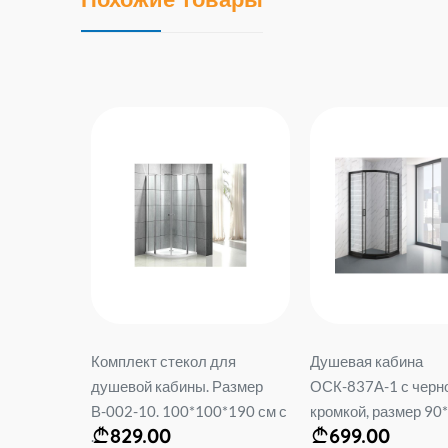
омп.
Комплект стекол для
Душевая кабина
0*80 см.
душевой кабины. Размер
ОСК-837А-1 с черн
В-002-10. 100*100*190 см с
кромкой, размер 90*
829.00
699.00
...