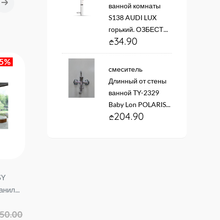
ванной комнаты
S138 AUDI LUX
горький. ОЗБЕСТ...
34.90
45%
смеситель
Длинный от стены
ванной TY-2329
Baby Lon POLARIS...
204.90
SY
Комплект стекол для
Комплект стекол для
нил...
душевой кабины. Размер
душевой кабины. Разм
А-65. 90*90*195 см с
ПФ-75. 180*200 см Аок
690.00
1,149.00
950.00
черной...