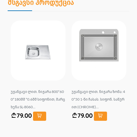
მსგავსი პროდუქცია
 7
უჟანგავი ლით. ნიჟარა 800*60
უჟანგავი ლით. ნიჟარა ზომა: 4
სა
ურ
0*180მმ *0.6მმ სიფონით, მარც
0*50 1-ნი ჩასას. სიფონ. საწურ
ერ
ხენა SL-8060...
ით (CHROME)...
0*
79.00
79.00