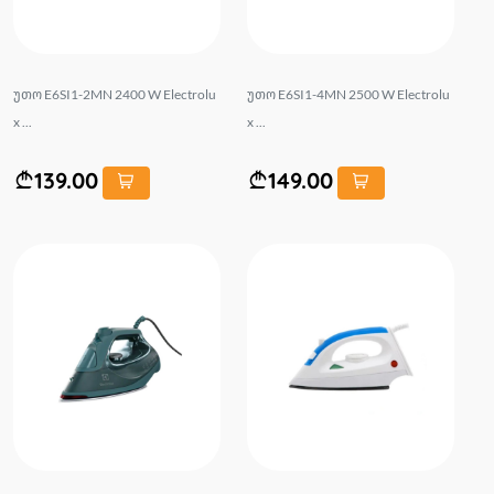
უთო E6SI1-2MN 2400 W Electrolu
უთო E6SI1-4MN 2500 W Electrolu
x ...
x ...
139.00
149.00