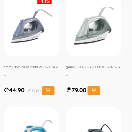
-43%
უთო E3SI1-2DB 2000 W Electrolux
უთო E3SI1-2LG 2000 W Electrolux
...
...
44.90
79.00
79.00