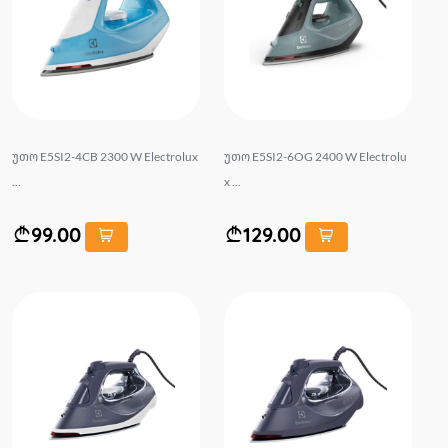
უთო E5SI2-4CB 2300 W Electrolux
უთო E5SI2-6OG 2400 W Electrolu
...
x ...
99.00
129.00