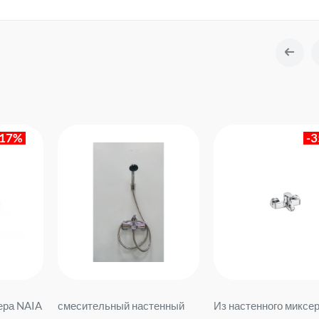
-35%
енный
Из настенного миксера
Черный LM-5865BK