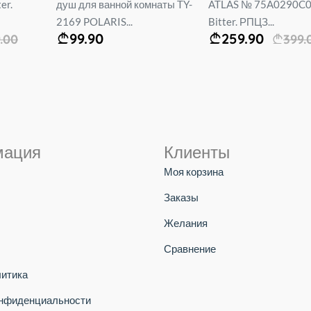
наты TY-
ATLAS № 75A0290C0M
LEOMIX снизу чаши 
Bitter. РПЦЗ...
смешивания...
259.90
119.00
399.00
мация
Клиенты
Моя корзина
Заказы
Желания
Сравнение
литика
онфиденциальности