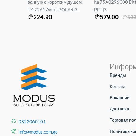
м душем
№ 75A0296C00 Bitter.
душ для ванной ком
ARIS...
РПЦЗ...
2169 POLARIS...
579.00
99.90
699.00
Инфор
Бренды
Контакт
Вакансии
Доставка
Торговая по
0322060101
Политика к
info@modus.com.ge