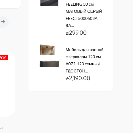
FEELING 50 см
МАТОВЫЙ СЕРЫЙ
FEECT5000503A
RA...
299.00
Мебель для ванной
с зеркалом 120 см
А072-120 темный.
ГДОСТОН...
2,190.00
-HH
Кран 1 кнопка снизу для
Смеситель для биде L