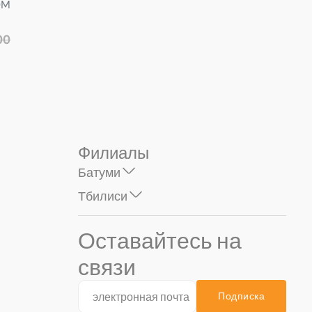
для
полотенца VF-1415Z
790D горький. ЛЕОМИК
горький. ВАРТЕ...
24.90
64.90
Филиалы
Батуми
Тбилиси
Оставайтесь на
связи
Подписка