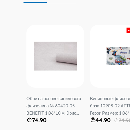
м
Обои на основе винилового
Виниловые флисовы
8-04 It's
флизелина № 60420-05
база 10908-02 АР
 м.
BENEFIT 1,06*10 м. Эрис...
Герои Размер: 1,06*1
74.90
44.90
74.9