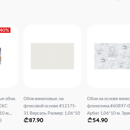
-40%
е обои.
Обои виниловые. на
Обои на основе вини
ТЕКС
флисовой основе #12175-
флизелина #60897-
0 м....
31 Версаль Размер: 1,06*10
Арбат 1,06*10 м. Эрис
87.90
54.90
0
м...