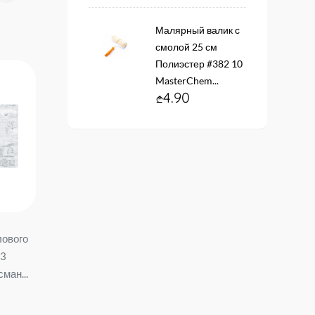
Малярный валик с
смолой 25 см
Полиэстер #382 10
MasterChem...
4.90
лового
Обои виниловые. флис На
Обои на основе винило
03
основе #12192-19
флизелина № 60354-
ман...
Мартиника Размер: 1,06*10
BENEFIT Ritm 1,06*10 м.
77.90
69.90
м. ...