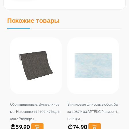
Похожие товары
ლი
Обои виниловые. флизелинов
Виниловые флисовые обои. ба
Об
ed
ые. На основе #12107-47 Код N
за 10879-03 АРТЕКС Размер: 1,
та
ature Размер: 1...
06*10 м....
IO
59.90
74.90