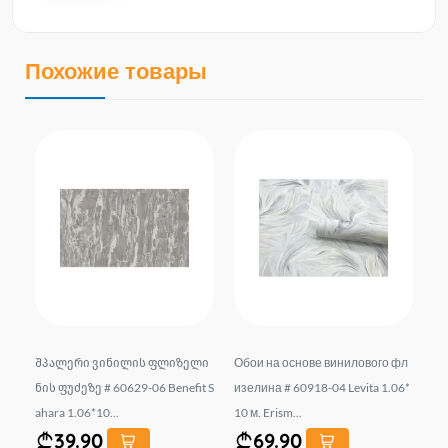
Похожие товары
фл
შპალერი ვინილის ფლიზელი
Обои на основе винилового фл
შპ
те
ნის ფუძეზე # 60629-06 Benefit S
изелина # 60918-04 Levita 1.06*
ფუ
ahara 1.06*10...
10 м. Erism...
RA
39.90
69.90