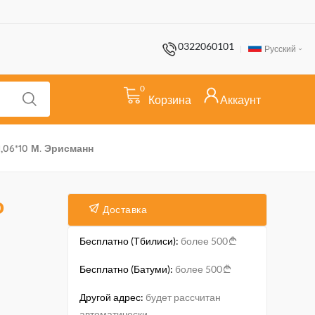
0322060101
Русский
0
Корзина
Аккаунт
06*10 М. Эрисманн
о
Доставка
Бесплатно (Тбилиси):
более 500
Бесплатно (Батуми):
более 500
Другой адрес:
будет рассчитан
автоматически