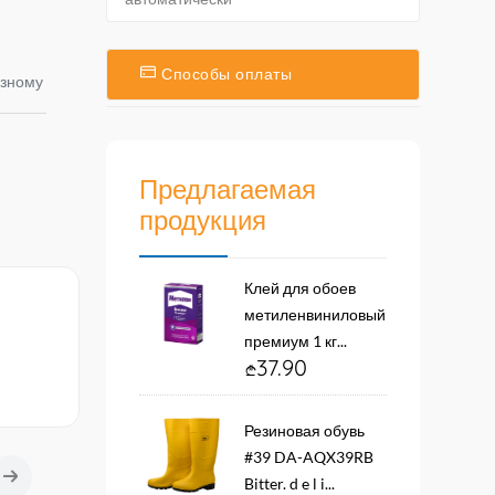
Способы оплаты
азному
Предлагаемая
продукция
Клей для обоев
метиленвиниловый
премиум 1 кг...
37.90
Резиновая обувь
#39 DA-AQX39RB
Bitter. d e l i...