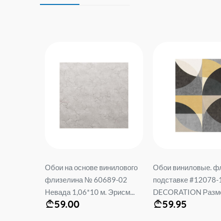
нилового
Обои виниловые. флис На
Обои на основе вин
89-02
подставке #12078-15 ELLE
флизелина # 60906
Эрисм...
DECORATION Размер: 1,...
Bergamo 1.06*10 м. E
59.95
64.90