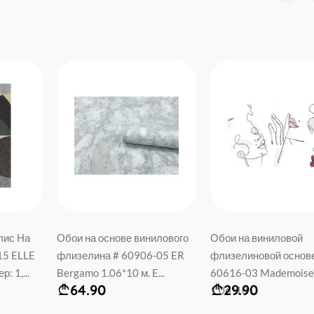
илового
Обои на виниловой
Виниловые флизели
-05 ER
флизелиновой основе #
обои. база 535646 L
...
60616-03 Mademoiselle
SINTRA Размер: 1,06*1
29.90
69.90
1,06*10 ...