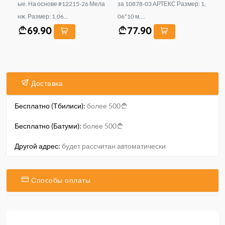
gy
ые. На основе #12215-26 Мела
за 10878-03 АРТЕКС Размер: 1,
во
нж. Размер: 1,06...
06*10 м....
OO
69.90
77.90
Доставка
Бесплатно (Тбилиси):
более 500
Бесплатно (Батуми):
более 500
Другой адрес:
будет рассчитан автоматически
Способы оплаты