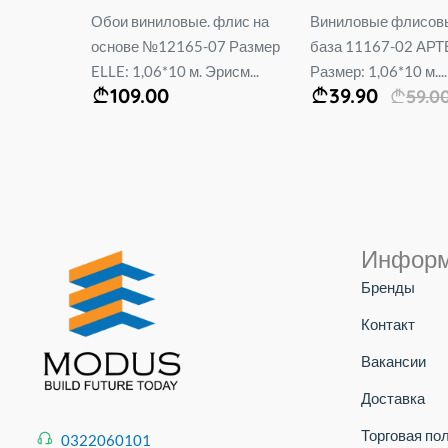
Обои виниловые. флис на
Виниловые флисовы
снова
основе №12165-07 Размер
база 11167-02 АР
од
ELLE: 1,06*10 м. Эрисм...
Размер: 1,06*10 м....
109.00
39.90
59.0
Инфор
Бренды
Контакт
Вакансии
Доставка
Торговая по
0322060101