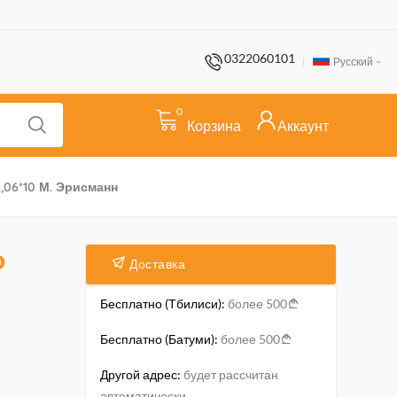
0322060101
Русский
0
Корзина
Аккаунт
06*10 М. Эрисманн
о
Доставка
Бесплатно (Тбилиси):
более 500
Бесплатно (Батуми):
более 500
Другой адрес:
будет рассчитан
автоматически