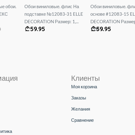
е обои.
Обои виниловые. флис На
Обои виниловые. фл
ТЕКС
подставке №12083-31 ELLE
основе #12083-15 E
DECORATION Размер: 1,...
DECORATION Размер
59.95
59.95
0
1,06*...
мация
Клиенты
Моя корзина
Заказы
Желания
Сравнение
литика