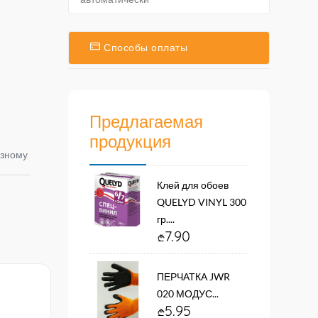
Способы оплаты
Предлагаемая
продукция
азному
Клей для обоев
QUELYD VINYL 300
гр....
7.90
ПЕРЧАТКА JWR
020 МОДУС...
5.95