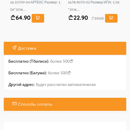
1,
за 10709-04 АРТЕКС Размер: 1,
за № 8070-02 Размер ИПА: 1,06
за
06*10 м....
*10 м....
06*
64.90
22.90
39.00
Доставка
Бесплатно (Тбилиси):
более 500
Бесплатно (Батуми):
более 500
Другой адрес:
будет рассчитан автоматически
Способы оплаты