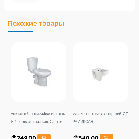
Похожие товары
ом
Унитаз с бачком Animo мех. сам.
WC PETITE RIMOUT горький. СЕ
Ун
чко
Я Дюропласт горький. Сантек...
РАМИКСАН...
LE
из
249.00
340.00