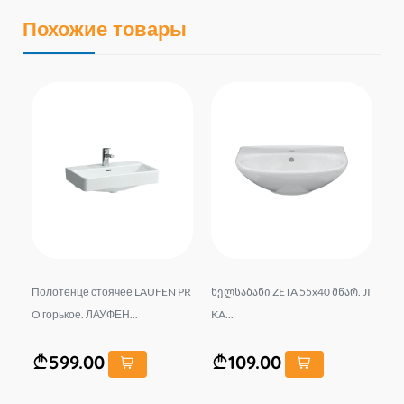
Похожие товары
*4
Полотенце стоячее LAUFEN PR
ხელსაბანი ZETA 55x40 მწარ. JI
По
O горькое. ЛАУФЕН...
KA...
е 
Н..
599.00
109.00