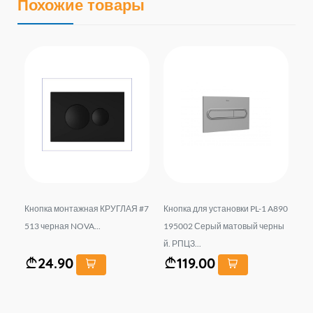
Похожие товары
UN
Кнопка монтажная КРУГЛАЯ #7
Кнопка для установки PL-1 A890
Кн
OV
513 черная NOVA...
195002 Серый матовый черны
, 
й. РПЦЗ...
рн
24.90
119.00