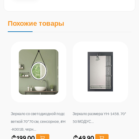
Похожие товары
 Л
Зеркало со светодиодной подс
Зеркало размера YH-1458. 70*
Зе
ько
веткой 70*70 см, сенсорное, #H
50 МОДУС...
ве
-K001B, черн...
ич
199.00
49.90