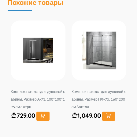
Похожие товары
 к
Комплект стекол для душевой к
Комплект стекол для душевой к
На
*90
абины. Размер А-73. 100*100*1
абины. Размер ПФ-75. 160*200
-7
95 см с черн...
см Аокеля...
729.00
1,049.00