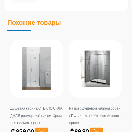
Похожие товары
ти
Душевая кабина СТЕКЛО СКЛА
Размер душевой кабины борти
Ко
я ч
ДНАЯ размер: 90*195 см. Хром
к ПФ-75-15. 150*5*8 см Аокеля ч
аб
FOLD5040C1 (171...
ерная...
0*
859.00
89.90