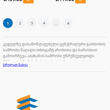
2
3
4
...
1
4
კედელზე დასამონტაჟებელი ცენტრალური გათბობის
საშრობი მაღალი თბოგამტარობითა და ხარისხით
გამოირჩევა. აბაზანის საშრობი უზრუნველყოფს
მშრალ აბაზანას, მისი სტრუქტურა კი ეფექტურად
სრულად ნახვა
აშრობს ტანსაცმელს. მოდუსში შეძლებთ შეიძინოთ
სხვადასხვა დიზაინისა და ფერის საშრობები. რაც
მთავარია, ხელმისაწვდომ ფასად.