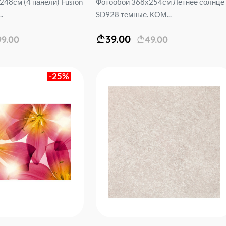
48см (4 панели) Fusion
Фотообои 368x254см Летнее солнце
.
SD928 темные. КОМ...
39.00
99.00
49.00
-25%