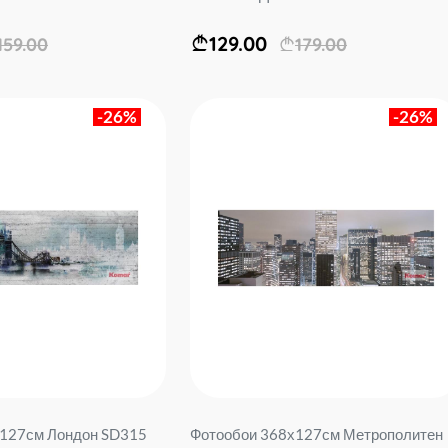
129.00
159.00
179.00
-26%
-26%
x127см Лондон SD315
Фотообои 368х127см Метрополитен