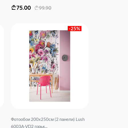
75.00
99.90
-25%
Фотообои 200х250см (2 панели) Lush
6003A-VD2 горьк...