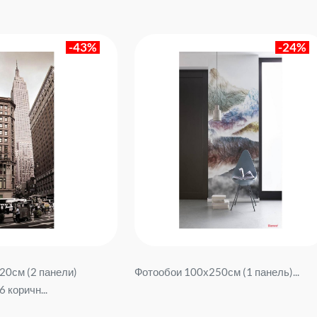
-43%
-24%
20см (2 панели)
Фотообои 100х250см (1 панель)...
 коричн...