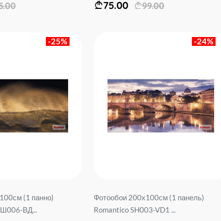
75.00
5.00
99.00
-25%
-24%
100см (1 панно)
Фотообои 200х100см (1 панель)
Ш006-ВД...
Romantico SH003-VD1 ...