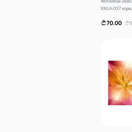
Фотообои 368х2
XXL4-037 кори..
70.00