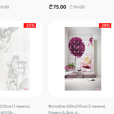
75.00
99.90
99.00
-25%
-28%
250см (1 панель)
Фотообои 200x250см (2 панели)
6032А-...
Flowers & Дотс 6...