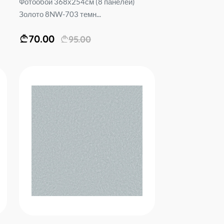
Фотообои 368х254см (8 панелей)
Золото 8NW-703 темн...
70.00
95.00