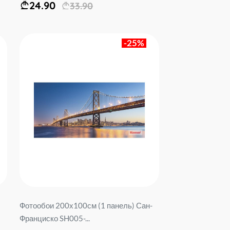
24.90
33.90
-25%
Фотообои 200х100см (1 панель) Сан-
Франциско SH005-...