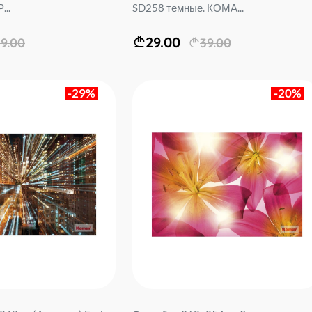
..
SD258 темные. КОМА...
29.00
9.00
39.00
-29%
-20%